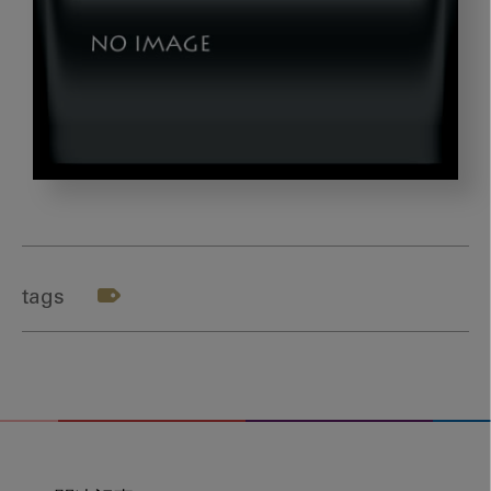
abeta_title006
tags