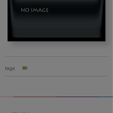
dld_20230710-
3-
02
tags