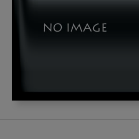
dld_20230712-
00