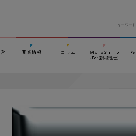
経営
開業情報
コラム
MoreSmile
（For 歯科衛生士）