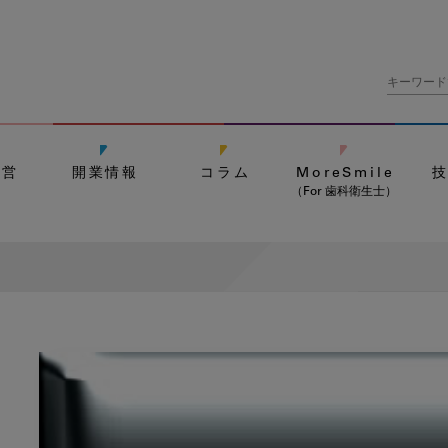
経営
開業情報
コラム
MoreSmile
（For 歯科衛生士）