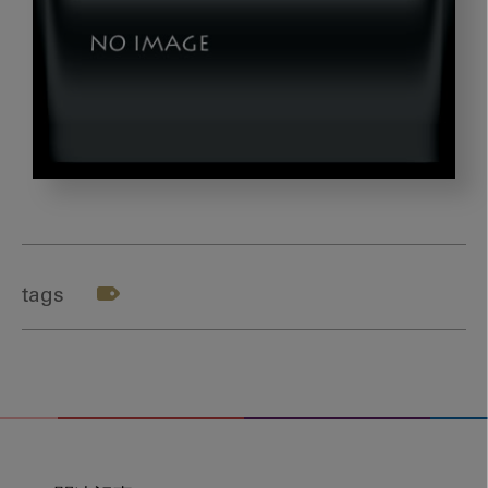
img3
tags