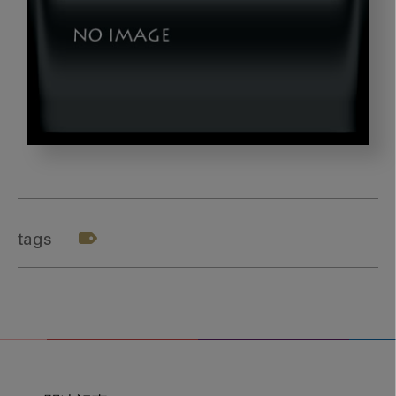
テ
ー
マ
５
tags