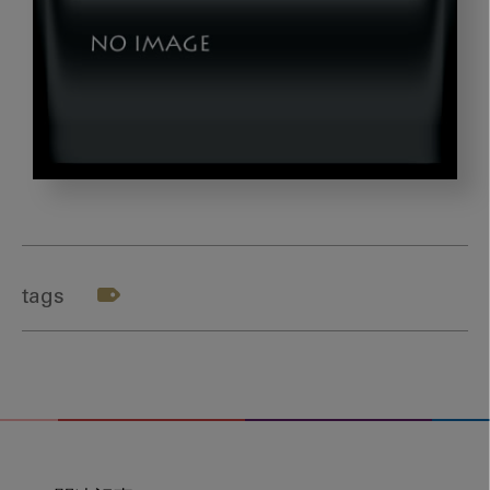
ア
イ
キ
ャ
tags
ッ
チ