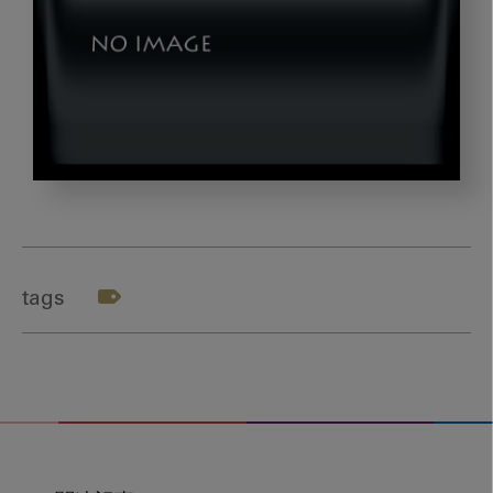
dld_20230809-
01-
01
tags