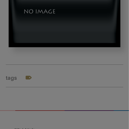
dld_20230809-
02-
01
tags