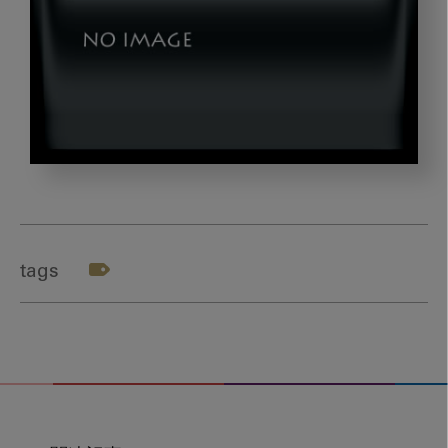
2309_shikkari
tags