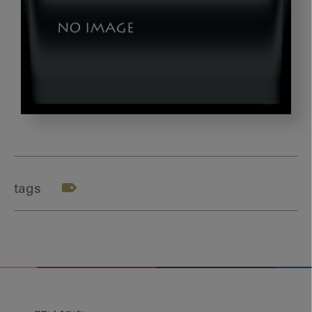
テ
ー
マ
２
tags