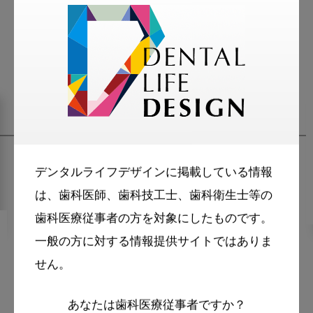
関連記事
デンタルライフデザインに掲載している情報
は、歯科医師、歯科技工士、歯科衛生士等の
歯科医療従事者の方を対象にしたものです。
2023・11・9
MoreSmile
一般の方に対する情報提供サイトではありま
歯科医師目線で診る 両手を使
せん。
ったSRPについて教えてくだ
あなたは歯科医療従事者ですか？
さい。【下顎右側臼歯部 舌