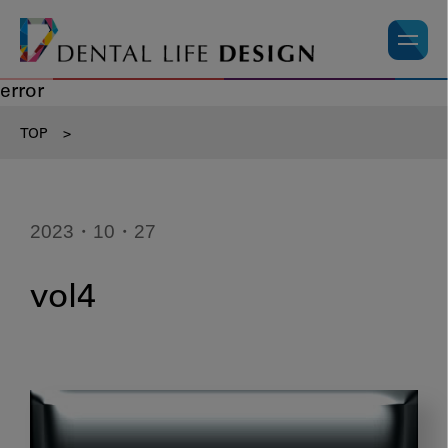
error
TOP
>
2023・10・27
vol4