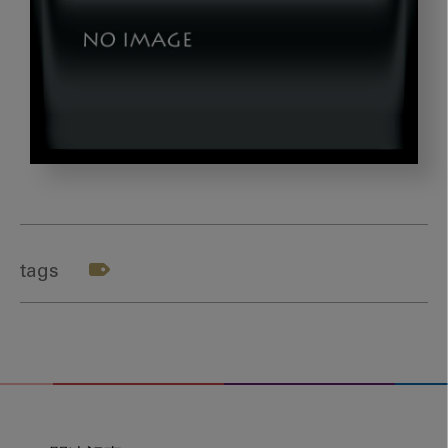
vol4
tags