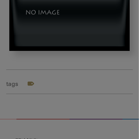
img01
tags