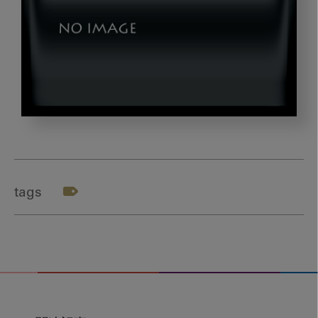
img03
tags