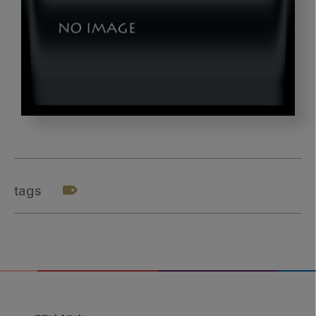
img4
tags