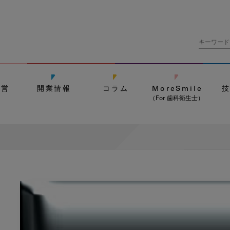
経営
開業情報
コラム
MoreSmile
（For 歯科衛生士）