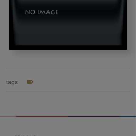
dld-
20231024-
02
tags