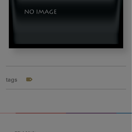
dld2023102502-
01
tags