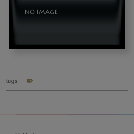
dld2023102502-
04
tags