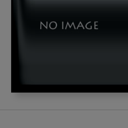
テ
ー
マ
３