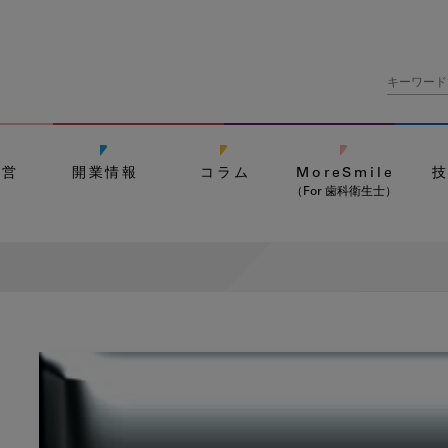
経営
開業情報
コラム
MoreSmile
（For 歯科衛生士）