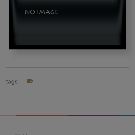
ア
イ
キ
ャ
tags
ッ
チ