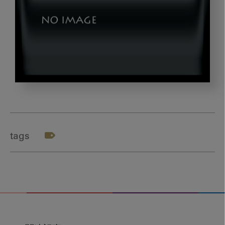
image_20231117-
02
tags