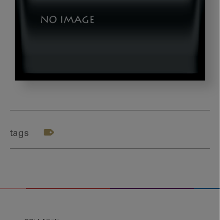
image_20231117-
05
tags