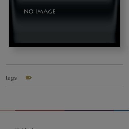
img01
tags