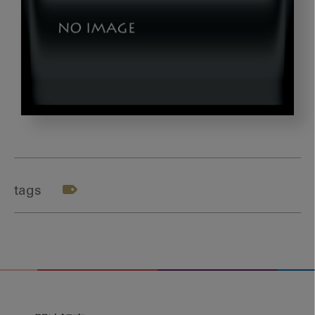
img02
tags