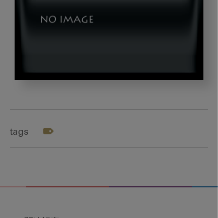
ア
イ
キ
ャ
tags
ッ
チ