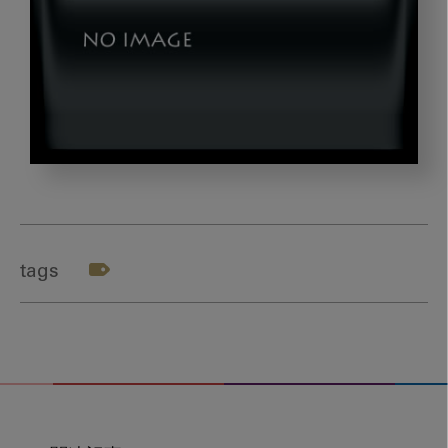
img1
tags