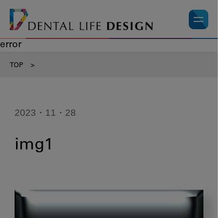
error
TOP
>
2023・11・28
img1