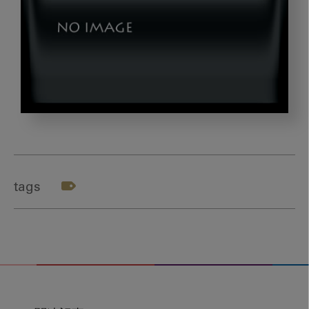
img4
tags