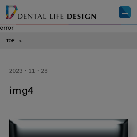
error
TOP
>
2023・11・28
img4