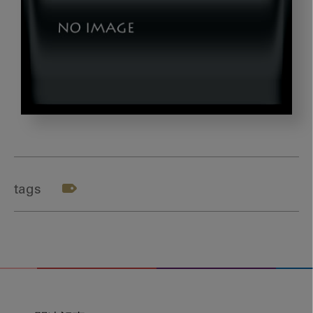
isoda_gazou6
tags