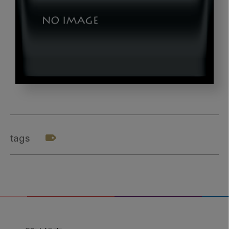
テ
ー
マ
4
tags