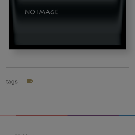
img01
tags