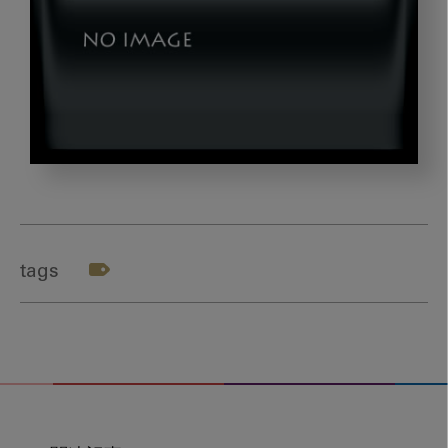
ア
イ
キ
ャ
tags
ッ
チ