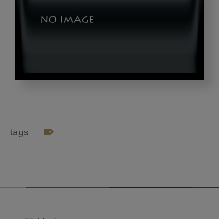
ア
イ
キ
ャ
tags
ッ
チ
02