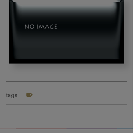
202401_
船
越
先
tags
生-
テ
ー
マ
２