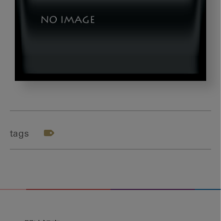
dld_20240201_03
tags