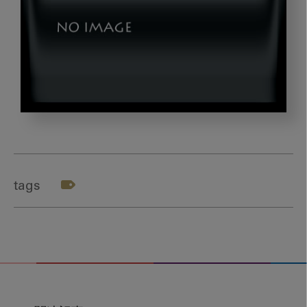
dld_20240214_00
tags