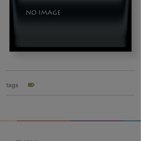
dld_20240215-
02-
03
tags