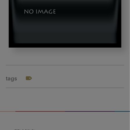
dld-
20240216-
00
tags