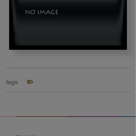
dld20240228-
01
tags