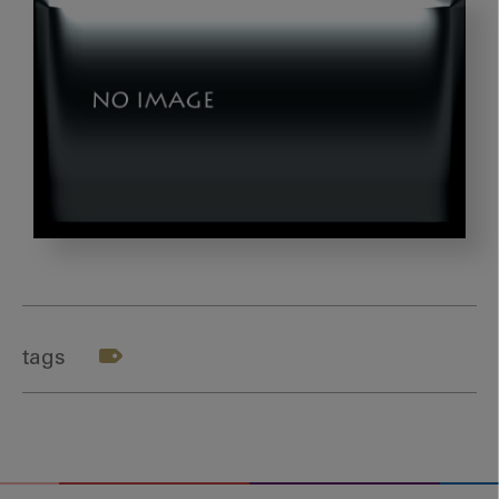
202403_
萬
田
先
tags
生-
テ
ー
マ
１