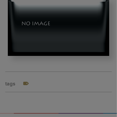
202403_
萬
田
先
tags
生-
テ
ー
マ
５