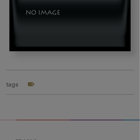
dld_20240409-
02-
00
tags