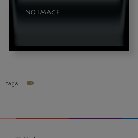
dld_20240409-
03-
01
tags