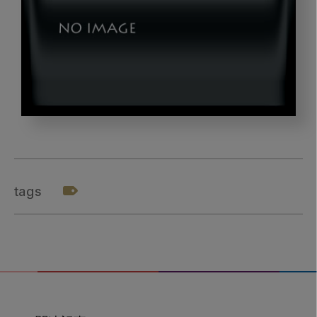
dld_20240411_01
tags