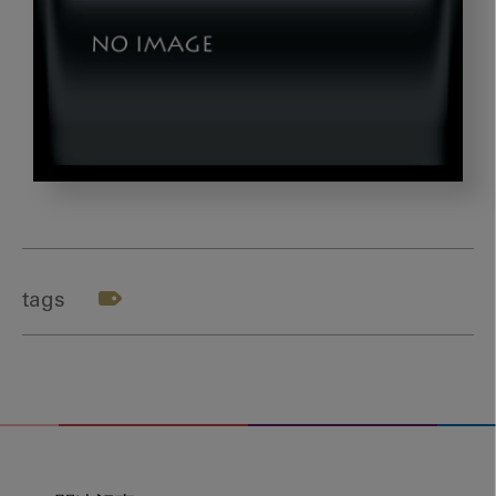
kubota_gazou01_hyo
tags