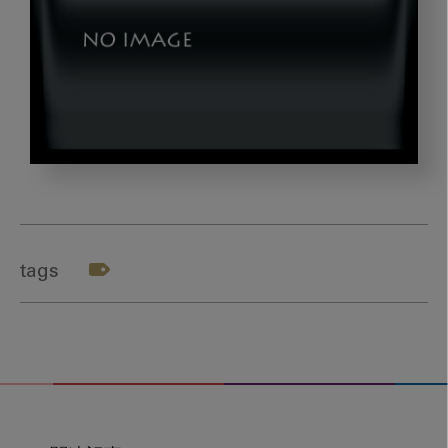
202404_
萬
田
先
tags
生-3