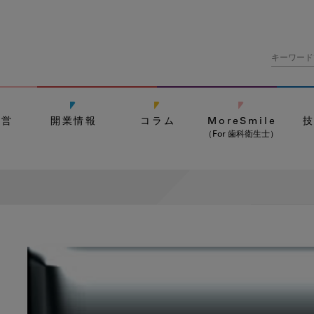
経営
開業情報
コラム
MoreSmile
（For 歯科衛生士）