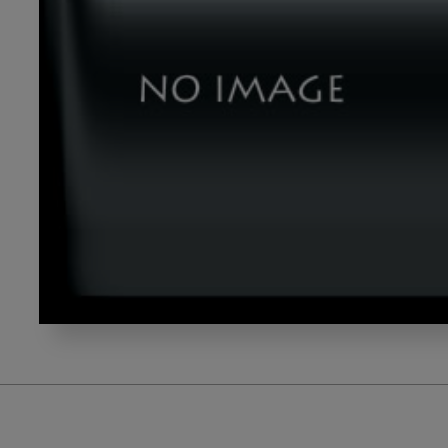
dld_20240428_03_00