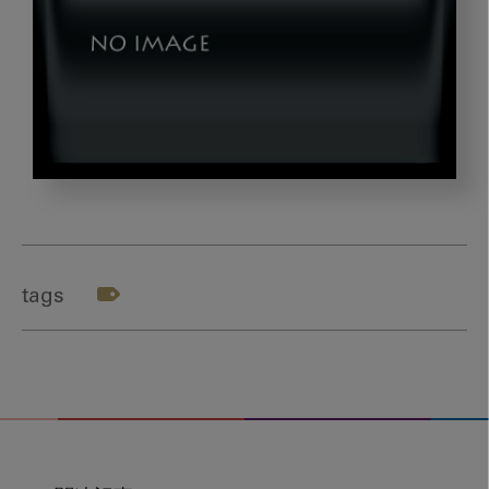
img03
tags