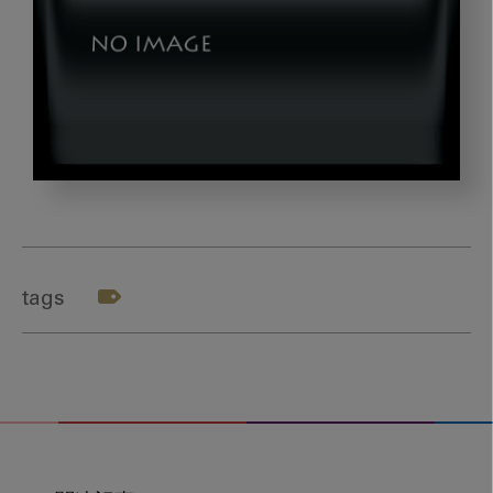
202405_
岡
崎
先
tags
生-4